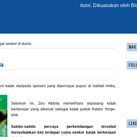
ituini. Dikuasakan oleh
Bl
gal seekor di dunia
NAK 
ia
FOL
r katak daripada spesies yang dipercayai pupus di habitat rimba,
Sebelum ini, Zoo Atlanta memelihara sepasang katak
berkenaan yang dikenali sebagai katak pokok Rabbs’ fringe-
limb.
LIK
Saintis-saintis percaya perkembangan tersebut
menyebabkan kini terdapat cuma seekor katak berkenaan