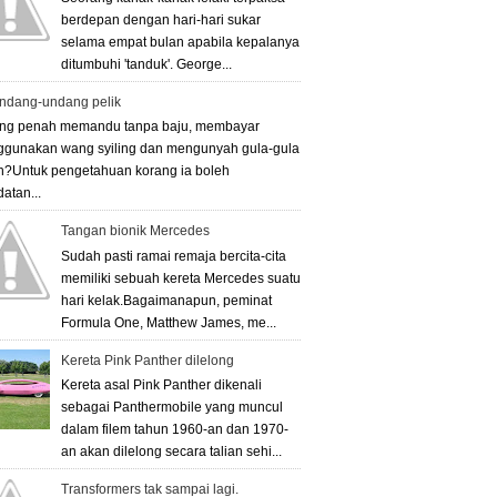
berdepan dengan hari-hari sukar
selama empat bulan apabila kepalanya
ditumbuhi 'tanduk'. George...
ndang-undang pelik
ng penah memandu tanpa baju, membayar
gunakan wang syiling dan mengunyah gula-gula
h?Untuk pengetahuan korang ia boleh
atan...
Tangan bionik Mercedes
Sudah pasti ramai remaja bercita-cita
memiliki sebuah kereta Mercedes suatu
hari kelak.Bagaimanapun, peminat
Formula One, Matthew James, me...
Kereta Pink Panther dilelong
Kereta asal Pink Panther dikenali
sebagai Panthermobile yang muncul
dalam filem tahun 1960-an dan 1970-
an akan dilelong secara talian sehi...
Transformers tak sampai lagi.