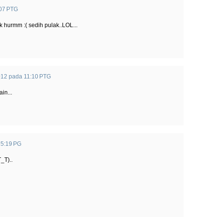
:07 PTG
k hurmm :( sedih pulak..LOL...
012 pada 11:10 PTG
ain...
 5:19 PG
T_T)..