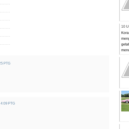
10 U
Kora
meng
geta
mend
:25 PTG
 4:09 PTG