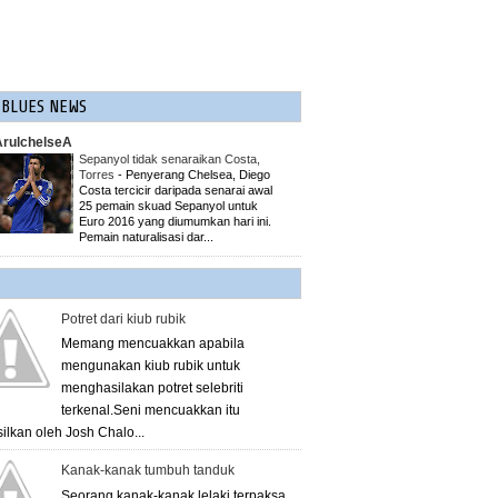
 BLUES NEWS
ArulchelseA
Sepanyol tidak senaraikan Costa,
Torres
-
Penyerang Chelsea, Diego
Costa tercicir daripada senarai awal
25 pemain skuad Sepa­nyol untuk
Euro 2016 yang diumumkan hari ini.
Pemain naturalisasi dar...
Potret dari kiub rubik
Memang mencuakkan apabila
mengunakan kiub rubik untuk
menghasilakan potret selebriti
terkenal.Seni mencuakkan itu
silkan oleh Josh Chalo...
Kanak-kanak tumbuh tanduk
Seorang kanak-kanak lelaki terpaksa