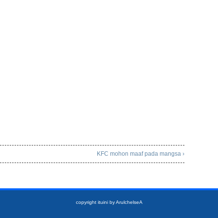
KFC mohon maaf pada mangsa ›
copyright ituini
by ArulchelseA